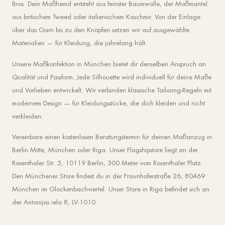
Bros. Dein Maßhemd entsteht aus feinster Baumwolle, der Maßmantel
aus britischem Tweed oder italienischem Kaschmir. Von der Einlage
über das Garn bis zu den Knöpfen setzen wir auf ausgewählte
Materialien — für Kleidung, die jahrelang hält.
Unsere Maßkonfektion in München bietet dir denselben Anspruch an
Qualität und Passform. Jede Silhouette wird individuell für deine Maße
und Vorlieben entwickelt. Wir verbinden klassische Tailoring-Regeln mit
modernem Design — für Kleidungsstücke, die dich kleiden und nicht
verkleiden.
Vereinbare einen kostenlosen Beratungstermin für deinen Maßanzug in
Berlin Mitte, München oder Riga. Unser Flagshipstore liegt an der
Rosenthaler Str. 5, 10119 Berlin, 300 Meter vom Rosenthaler Platz.
Den Münchener Store findest du in der Fraunhoferstraße 26, 80469
München im Glockenbachviertel. Unser Store in Riga befindet sich an
der Antonijas iela 8, LV-1010.